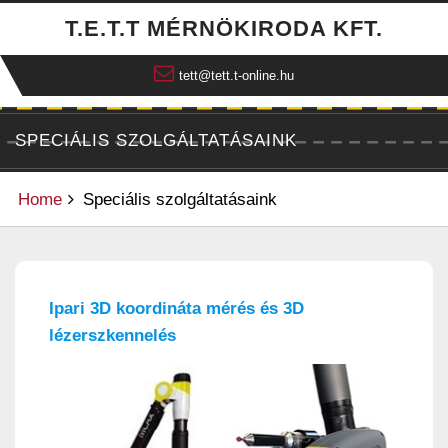
Skip
T.E.T.T MÉRNÖKIRODA KFT.
to
content
tett@tett.t-online.hu
SPECIÁLIS SZOLGÁLTATÁSAINK
Home
Speciális szolgáltatásaink
Ipari 3D koordináta mérés és 3D
lézerszkennelés